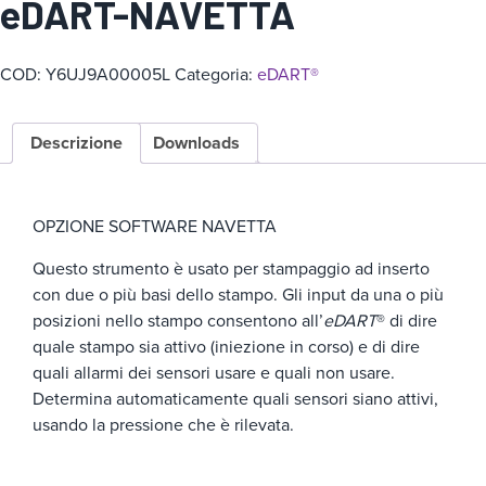
eDART-NAVETTA
g
o
COD:
Y6UJ9A00005L
Categoria:
eDART®
r
i
a
Descrizione
Downloads
OPZIONE SOFTWARE NAVETTA
Questo strumento è usato per stampaggio ad inserto
con due o più basi dello stampo. Gli input da una o più
posizioni nello stampo consentono all’
eDART
® di dire
quale stampo sia attivo (iniezione in corso) e di dire
quali allarmi dei sensori usare e quali non usare.
Determina automaticamente quali sensori siano attivi,
usando la pressione che è rilevata.