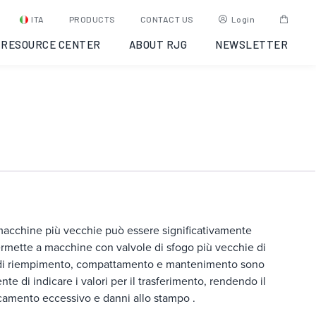
eDART-3 STADI
ITA
PRODUCTS
CONTACT US
Login
RESOURCE CENTER
ABOUT RJG
NEWSLETTER
COD:
Y6UJ9A000004
Categoria:
eDART®
macchine più vecchie può essere significativamente
ermette a macchine con valvole di sfogo più vecchie di
i di riempimento, compattamento e mantenimento sono
e di indicare i valori per il trasferimento, rendendo il
camento eccessivo e danni allo stampo .