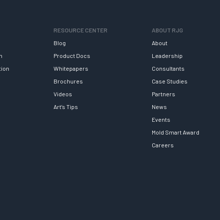
RESOURCE CENTER
ABOUT RJG
Blog
About
h
Product Docs
Leadership
tion
Whitepapers
Consultants
Brochures
Case Studies
Videos
Partners
Art’s Tips
News
Events
Mold Smart Award
Careers