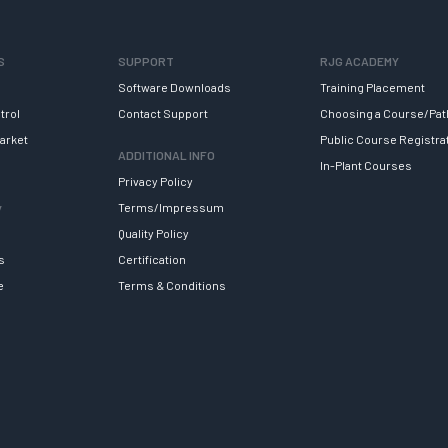
S
SUPPORT
RJG ACADEMY
Software Downloads
Training Placement
trol
Contact Support
Choosing a Course/Pat
arket
Public Course Registra
ADDITIONAL INFO
In-Plant Courses
Privacy Policy
y
Terms/Impressum
Quality Policy
s
Certification
e
Terms & Conditions