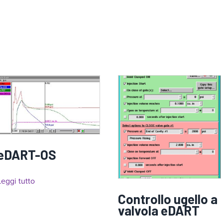
eDART-OS
Leggi tutto
Controllo ugello a
valvola eDART