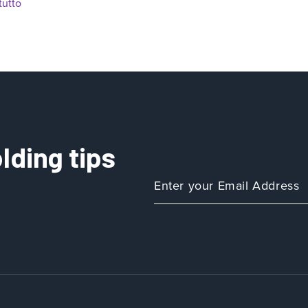
tutto
lding tips