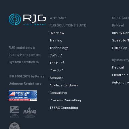
WHY RJG?
USE CASE
RJG SOLUTIONS SUITE
By Need
Overview
Quality Con
Training
Speed to M
RJG maintains a
Technology
Skills Gap
Quality Management
CoPilot®
By Industr
System certified to
The Hub®
Medical
Pro-Op™
Electronic
ISO 9001:2015 by Perry
Sensors
Automotiv
Johnson Registrars.
Auxiliary Hardware
Consulting
Process Consulting
TZERO Consulting