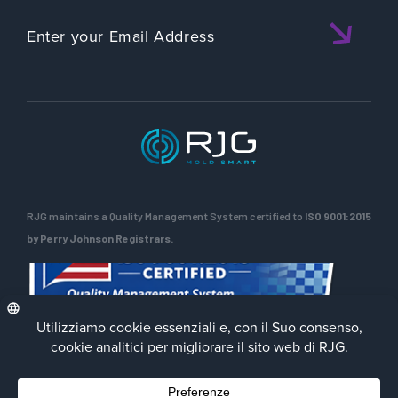
RJG maintains a Quality Management System certified to
ISO 9001:2015
by Perry Johnson Registrars.