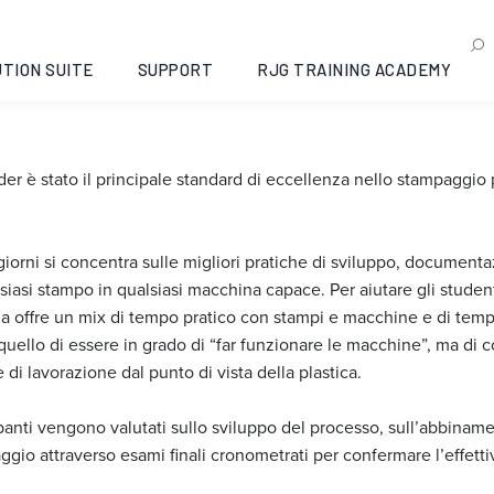
 I: Gibsonville, North Car
TION SUITE
SUPPORT
RJG TRAINING ACADEMY
der è stato il principale standard di eccellenza nello stampaggi
 giorni si concentra sulle migliori pratiche di sviluppo, documen
 stampo in qualsiasi macchina capace. Per aiutare gli studenti 
a offre un mix di tempo pratico con stampi e macchine e di tempo
uello di essere in grado di “far funzionare le macchine”, ma di 
 di lavorazione dal punto di vista della plastica.
cipanti vengono valutati sullo sviluppo del processo, sull’abbinam
gio attraverso esami finali cronometrati per confermare l’effett