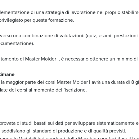
ementazione di una strategia di lavorazione nel proprio stabilim
privilegiato per questa formazione.
averso una combinazione di valutazioni: (quiz, esami, prestazio
documentazione).
letamento di Master Molder I, è necessario ottenere un minimo di
ttimane
la maggior parte dei corsi Master Molder I avrà una durata di 8 g
 date dei corsi al momento dell’iscrizione.
ata di studi basati sui dati per sviluppare sistematicamente e 
disfano gli standard di produzione e di qualità previsti.
ando le Variabili Indipendenti della Macchina per facilitare il tr