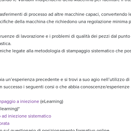
asferimenti di processo ad altre macchine capaci, convertendo le 
cifiche della macchina che richiedono una regolazione minima p
uenze di lavorazione e i problemi di qualità dei pezzi dal punto di
astica.
miche legate alla metodologia di stampaggio sistematico che po
bbia un’esperienza precedente e si trovi a suo agio nell’utilizzo 
n successo i seguenti corsi o che abbia conoscenze/esperienze 
mpaggio a iniezione
(eLearning)
learning)*
ad iniezione sistematico
orata
sul questionario di posizionamento formativo online