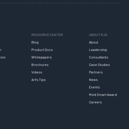
RESOURCE CENTER
ABOUT RJG
Blog
About
h
Product Docs
Leadership
tion
Whitepapers
Consultants
Brochures
Case Studies
Videos
Partners
Art’s Tips
News
Events
Mold Smart Award
Careers