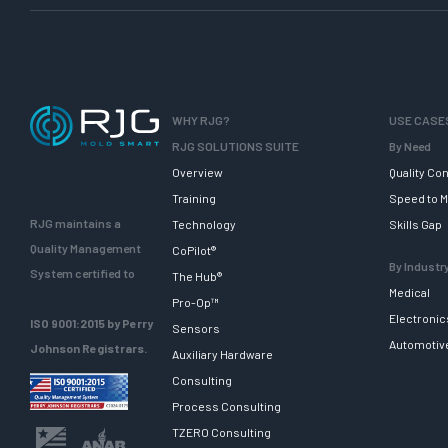
WHY RJG?
USE CASE
RJG SOLUTIONS SUITE
By Need
Overview
Quality Con
Training
Speed to M
RJG maintains a
Technology
Skills Gap
Quality Management
CoPilot®
By Industr
System certified to
The Hub®
Medical
Pro-Op™
Electronic
ISO 9001:2015 by Perry
Sensors
Automotiv
Johnson Registrars.
Auxiliary Hardware
Consulting
Process Consulting
TZERO Consulting