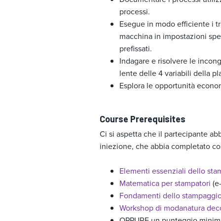
processi.
Esegue in modo efficiente i tr
macchina in impostazioni spe
prefissati.
Indagare e risolvere le incongr
lente delle 4 variabili della pl
Esplora le opportunità econo
Course Prerequisites
Ci si aspetta che il partecipante a
iniezione, che abbia completato co
Elementi essenziali dello sta
Matematica per stampatori
(e-
Fondamenti dello stampaggio 
Workshop di modanatura dec
OPPURE un punteggio minimo 