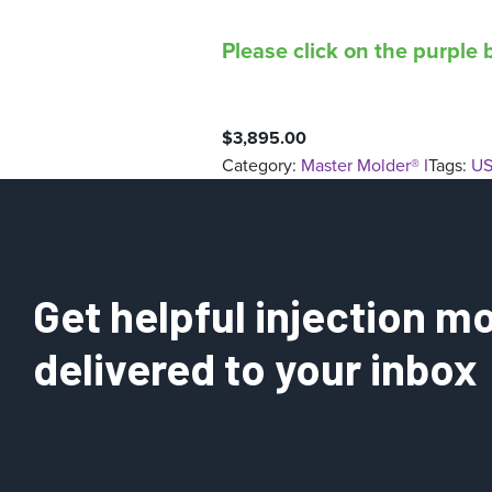
Please click on the purple b
$
3,895.00
Category:
Master Molder® I
Tags:
US
Get helpful injection mo
delivered to your inbox