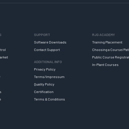
S
SUPPORT
RJG ACADEMY
Software Downloads
Training Placement
trol
Contact Support
Choosing a Course/Pat
arket
Public Course Registra
ADDITIONAL INFO
In-Plant Courses
Privacy Policy
y
Terms/Impressum
Quality Policy
s
Certification
e
Terms & Conditions