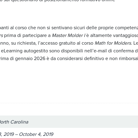
panti al corso che non si sentivano sicuri delle proprie compet
rs
prima di partecipare a
Master Molder I
è altamente vantaggioso.
nno, su richiesta, l’accesso gratuito al corso
Math for Molders
. L
 eLearning autogestito sono disponibili nell’e-mail di conferma del
rima di gennaio 2026 è da considerarsi definitivo e non rimborsab
North Carolina
, 2019 – October 4, 2019