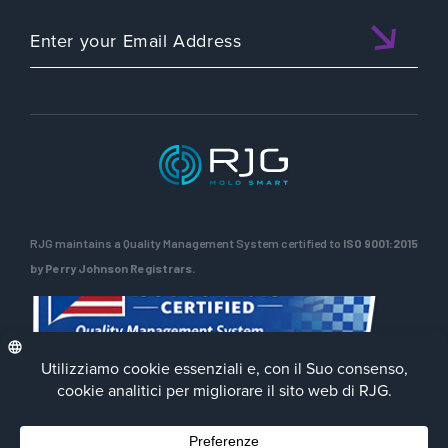
RJG maintains a Quality Management System certified to
ISO 9001:2015
by Perry Johnson Registrars.