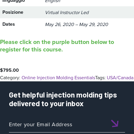
linguaggio
English
Posizione
Virtual Instructor Led
Dates
May 26, 2020 – May 29, 2020
Please click on the purple button below to
register for this course.
$
795.00
Category:
Online Injection Molding Essentials
Tags:
USA/Canada
Get helpful injection molding tips
delivered to your inbox