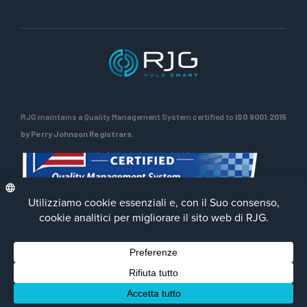
RJG maintains a Quality Management System certified to
ISO 9001:2015
by Perry Johnson Registrars.
Privacy Policy
Terms of Use
Contact Us
Facebook
LinkedIn
Instagra
YouTu
© 2026 RJG Inc.