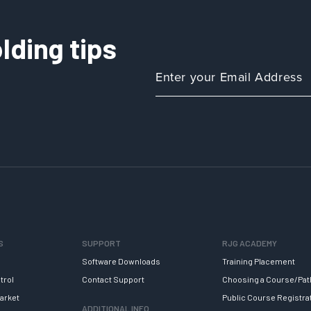
lding tips
S
SUPPORT
RJG ACADEMY
Software Downloads
Training Placement
trol
Contact Support
Choosing a Course/Pat
arket
Public Course Registra
ADDITIONAL INFO