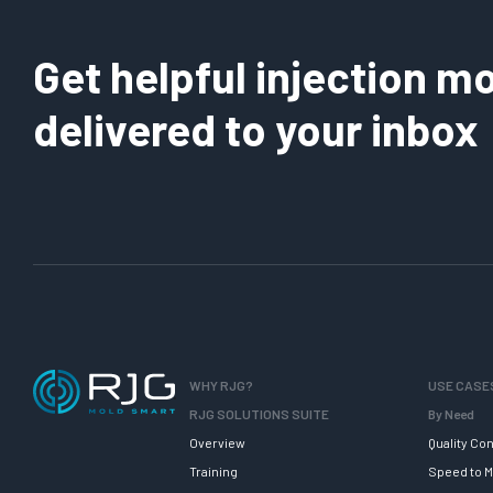
Get helpful injection mo
delivered to your inbox
WHY RJG?
USE CASE
RJG SOLUTIONS SUITE
By Need
Overview
Quality Con
Training
Speed to M