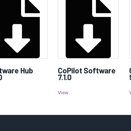
tware Hub
CoPilot Software
0
7.1.0
View