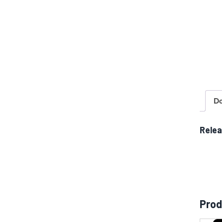
D
Rele
Prod