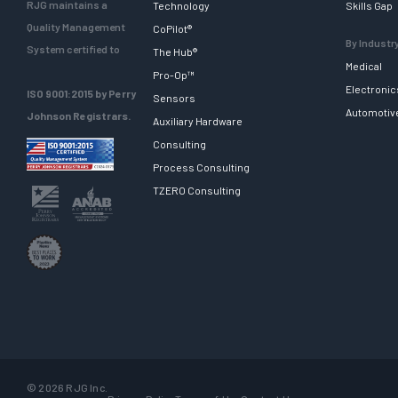
RJG maintains a
Technology
Skills Gap
Quality Management
CoPilot®
By Industr
System certified to
The Hub®
Medical
Pro-Op™
Electronic
ISO 9001:2015 by Perry
Sensors
Automotiv
Johnson Registrars.
Auxiliary Hardware
Consulting
Process Consulting
TZERO Consulting
© 2026 RJG Inc.