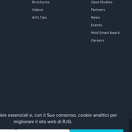
Brochures
Case Studies
Videos
Partners
Art’s Tips
News
Events
Mold Smart Award
Careers
Facebook
LinkedIn
Instagra
YouTu