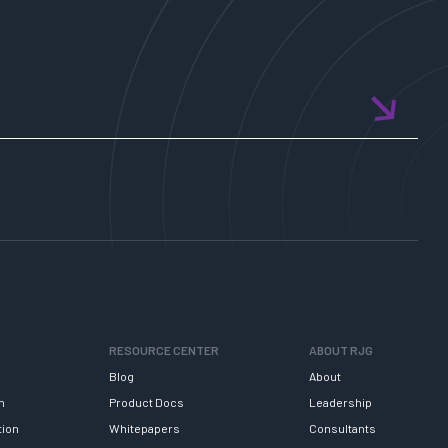
RESOURCE CENTER
ABOUT RJG
Blog
About
h
Product Docs
Leadership
tion
Whitepapers
Consultants