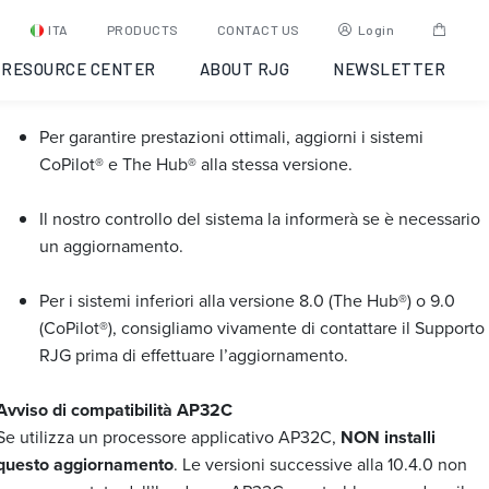
Software CoPilot 11.1.0
ITA
PRODUCTS
CONTACT US
Login
RESOURCE CENTER
ABOUT RJG
NEWSLETTER
Questa versione
NON è convalidata
.
Per garantire prestazioni ottimali, aggiorni i sistemi
CoPilot® e The Hub® alla stessa versione.
Il nostro controllo del sistema la informerà se è necessario
un aggiornamento.
Per i sistemi inferiori alla versione 8.0 (The Hub®) o 9.0
(CoPilot®), consigliamo vivamente di contattare il Supporto
RJG prima di effettuare l’aggiornamento.
Avviso di compatibilità AP32C
Se utilizza un processore applicativo AP32C,
NON installi
questo aggiornamento
. Le versioni successive alla 10.4.0 non