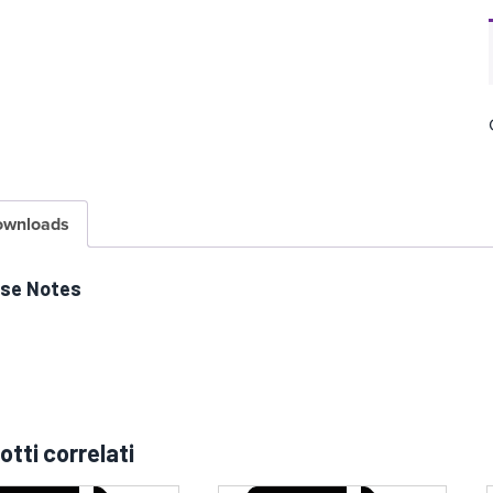
ownloads
ase Notes
otti correlati