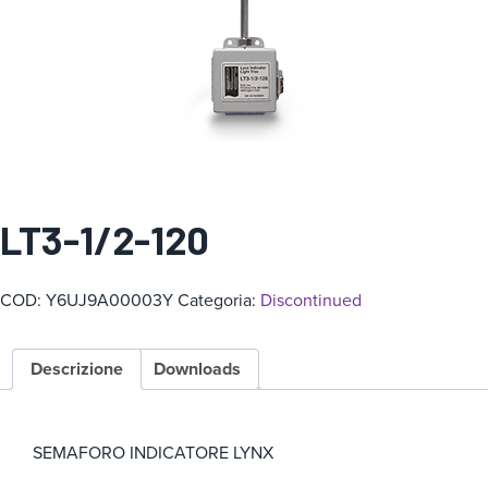
g
o
r
i
a
LT3-1/2-120
COD:
Y6UJ9A00003Y
Categoria:
Discontinued
Descrizione
Downloads
SEMAFORO INDICATORE LYNX