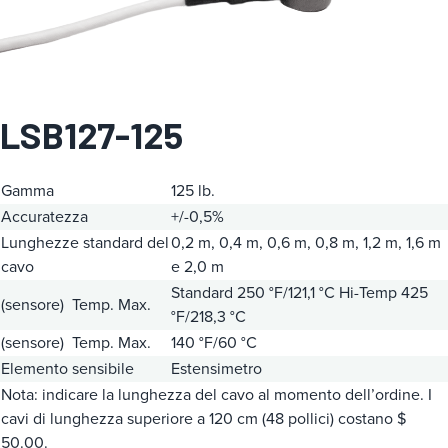
g
o
r
i
a
LSB127-125
Gamma
125 lb.
Accuratezza
+/-0,5%
Lunghezze standard del
0,2 m, 0,4 m, 0,6 m, 0,8 m, 1,2 m, 1,6 m
cavo
e 2,0 m
Standard 250 °F/121,1 °C
Hi-Temp 425
(sensore) Temp. Max.
°F/218,3 °C
(sensore) Temp. Max.
140 °F/60 °C
Elemento sensibile
Estensimetro
Nota: indicare la lunghezza del cavo al momento dell’ordine. I
cavi di lunghezza superiore a 120 cm (48 pollici) costano $
50.00.