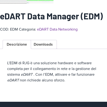
g
o
eDART Data Manager (EDM)
r
i
a
COD:
EDM
Categoria:
eDART Data Networking
Descrizione
Downloads
L’EDM di RJG è una soluzione hardware e software
completa per il collegamento in rete e la gestione del
sistema
eDART
. Con l’EDM, attivare e far funzionare
eDART
non richiede alcuno sforzo.