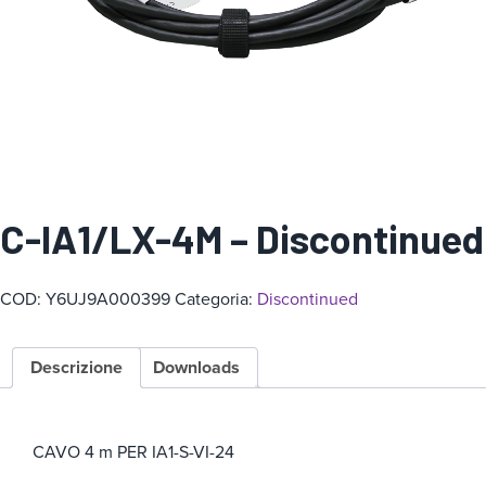
g
o
r
i
a
C-IA1/LX-4M – Discontinued
COD:
Y6UJ9A000399
Categoria:
Discontinued
Descrizione
Downloads
CAVO 4 m PER IA1-S-VI-24