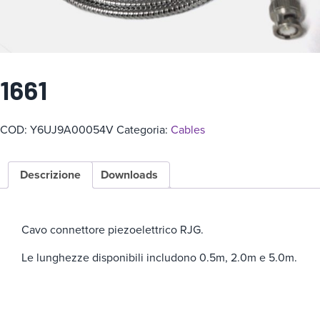
g
o
r
i
1661
a
COD:
Y6UJ9A00054V
Categoria:
Cables
Descrizione
Downloads
Cavo connettore piezoelettrico RJG.
Le lunghezze disponibili includono 0.5m, 2.0m e 5.0m.