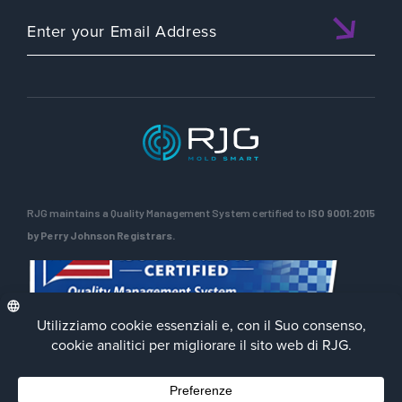
RJG maintains a Quality Management System certified to
ISO 9001:2015
by Perry Johnson Registrars.