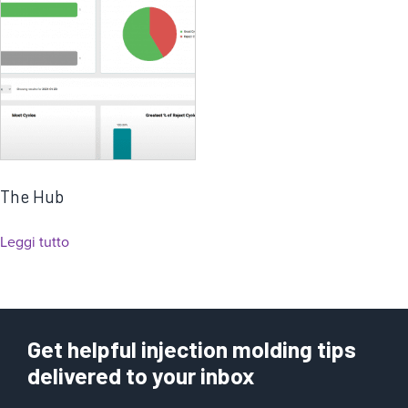
g
o
r
i
a
The Hub
Leggi tutto
Get helpful injection molding tips
delivered to your inbox