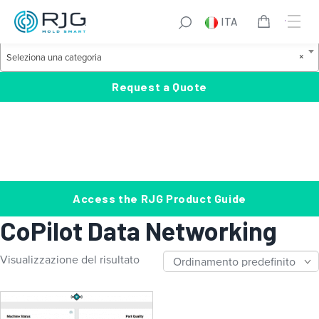
Vai
S
ITA
al
e
Product Categories
contenuto
a
S
×
Seleziona una categoria
r
e
c
l
Request a Quote
h
e
z
i
o
n
a
Access the RJG Product Guide
u
CoPilot Data Networking
n
a
Visualizzazione del risultato
c
a
t
e